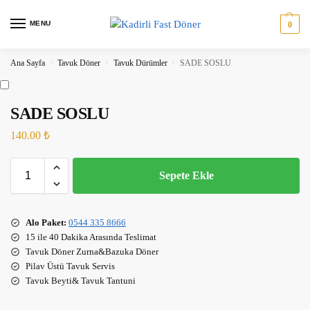
MENU
0
Ana Sayfa
Tavuk Döner
Tavuk Dürümler
SADE SOSLU
/
/
/
SADE SOSLU
140.00
₺
Sepete Ekle
Alo Paket:
0544 335 8666
15 ile 40 Dakika Arasında Teslimat
Tavuk Döner Zurna&Bazuka Döner
Pilav Üstü Tavuk Servis
Tavuk Beyti& Tavuk Tantuni