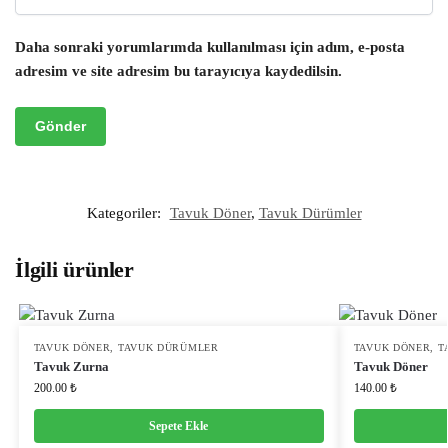
Daha sonraki yorumlarımda kullanılması için adım, e-posta
adresim ve site adresim bu tarayıcıya kaydedilsin.
Kategoriler:
Tavuk Döner
,
Tavuk Dürümler
İlgili ürünler
TAVUK DÖNER
,
TAVUK DÜRÜMLER
TAVUK DÖNER
,
T
Tavuk Zurna
Tavuk Döner
200.00
₺
140.00
₺
Sepete Ekle